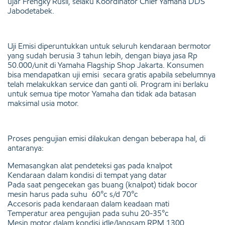
ujar Frengky Rusli, selaku Koordinator Chief Yamaha DDS
Jabodetabek.
Uji Emisi diperuntukkan untuk seluruh kendaraan bermotor
yang sudah berusia 3 tahun lebih, dengan biaya jasa Rp
50.000/unit di Yamaha Flagship Shop Jakarta. Konsumen
bisa mendapatkan uji emisi secara gratis apabila sebelumnya
telah melakukkan service dan ganti oli. Program ini berlaku
untuk semua tipe motor Yamaha dan tidak ada batasan
maksimal usia motor.
Proses pengujian emisi dilakukan dengan beberapa hal, di
antaranya:
Memasangkan alat pendeteksi gas pada knalpot
Kendaraan dalam kondisi di tempat yang datar
Pada saat pengecekan gas buang (knalpot) tidak bocor
mesin harus pada suhu 60°c s/d 70°c
Accesoris pada kendaraan dalam keadaan mati
Temperatur area pengujian pada suhu 20-35°c
Mesin motor dalam kondisi idle/langsam RPM 1300