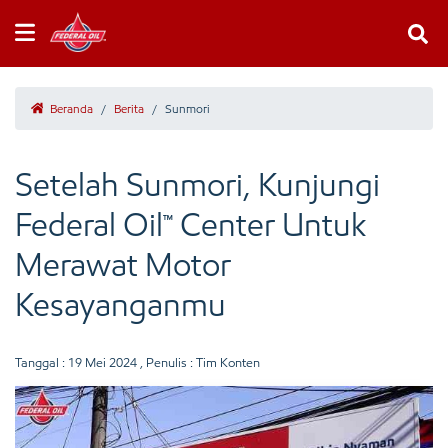
Beranda
/
Berita
/
Sunmori
Setelah Sunmori, Kunjungi
Federal Oil™ Center Untuk
Merawat Motor
Kesayanganmu
Tanggal :
19 Mei 2024
, Penulis : Tim Konten