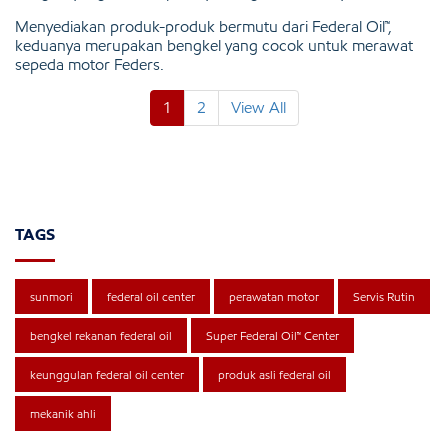
Menyediakan produk-produk bermutu dari Federal Oil™,
keduanya merupakan bengkel yang cocok untuk merawat
sepeda motor Feders.
1
2
View All
TAGS
sunmori
federal oil center
perawatan motor
Servis Rutin
bengkel rekanan federal oil
Super Federal Oil™ Center
keunggulan federal oil center
produk asli federal oil
mekanik ahli