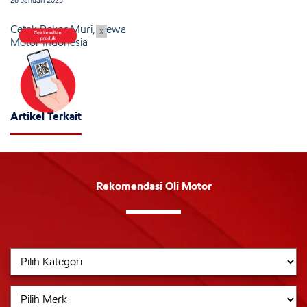
Cetak Rekor Muri, Dewa
x
Motor Indonesia
Artikel Terkait
Rekomendasi Oli Motor