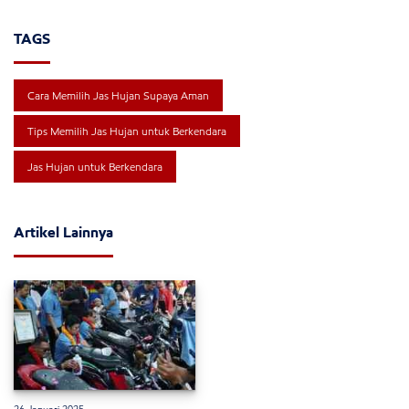
TAGS
Cara Memilih Jas Hujan Supaya Aman
Tips Memilih Jas Hujan untuk Berkendara
Jas Hujan untuk Berkendara
Artikel Lainnya
26 Januari 2025