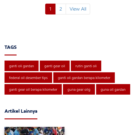
1
2
View All
TAGS
ganti oli gardan
ganti gear oil
rutin ganti oli
federal oil desember tips
ganti oli gardan berapa kilometer
ganti gear oil berapa kilometer
guna gear oilg
guna oli gardan
Artikel Lainnya