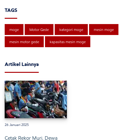
TAGS
moge
Motor Gede
kategori moge
mesin moge
mesin motor gede
kapasitas mesin moge
Artikel Lainnya
26 Januari 2025
Cetak Rekor Muri, Dewa