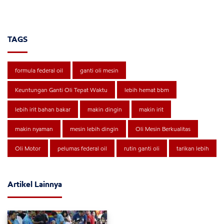
TAGS
formula federal oil
ganti oli mesin
Keuntungan Ganti Oli Tepat Waktu
lebih hemat bbm
lebih irit bahan bakar
makin dingin
makin irit
makin nyaman
mesin lebih dingin
Oli Mesin Berkualitas
Oli Motor
pelumas federal oil
rutin ganti oli
tarikan lebih
Artikel Lainnya