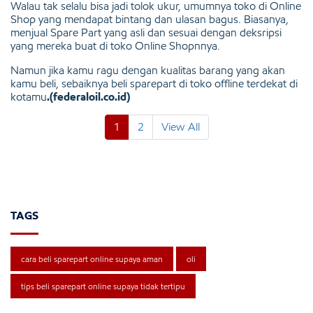
Walau tak selalu bisa jadi tolok ukur, umumnya toko di Online
Shop yang mendapat bintang dan ulasan bagus. Biasanya,
menjual Spare Part yang asli dan sesuai dengan deksripsi
yang mereka buat di toko Online Shopnnya.
Namun jika kamu ragu dengan kualitas barang yang akan
kamu beli, sebaiknya beli sparepart di toko offline terdekat di
kotamu
.(federaloil.co.id)
1
2
View All
TAGS
cara beli sparepart online supaya aman
oli
tips beli sparepart online supaya tidak tertipu