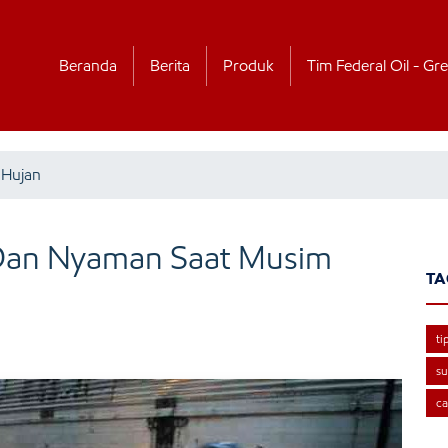
Beranda
Berita
Produk
Tim Federal Oil - Gre
 Hujan
Dan Nyaman Saat Musim
TA
ti
su
ca