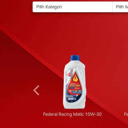
ic 40
Federal Racing Matic 10W-30
F