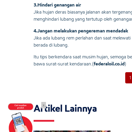
3.Hindari genangan air
Jika hujan deras biasanya jalanan akan tergenan
menghindari lubang yang tertutup oleh genangan
4.Jangan melakukan pengereman mendadak
Jika ada lubang rem perlahan dan saat melewati l
berada di lubang.
Itu tips berkendara saat musim hujan, semoga ber
bawa surat-surat kendaraan.(
federaloil.co.id
)
1
Artikel Lainnya
x