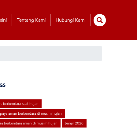
sini
Tentang Kami
Hubungi Kami
GS
ps berkendara saat hujan
paya aman berkendara di musim hujan
ra berkendara aman di musim hujan
banjir 2020