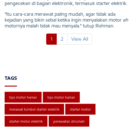
pengecekan di bagian elektronik, termasuk starter elektrik.
"Itu cara-cara merawat paling mudah, agar tidak ada
kejadian yang bikin sebal ketika ingin menyalakan motor
eh
motornya malah tidak mau menyala." tutup Rohman.
1
2
View All
TAGS
tips motor harian
tips motor harian
merawat tombol starter elektrik
starter motor
starter motor elektrik
perawatan dirumah