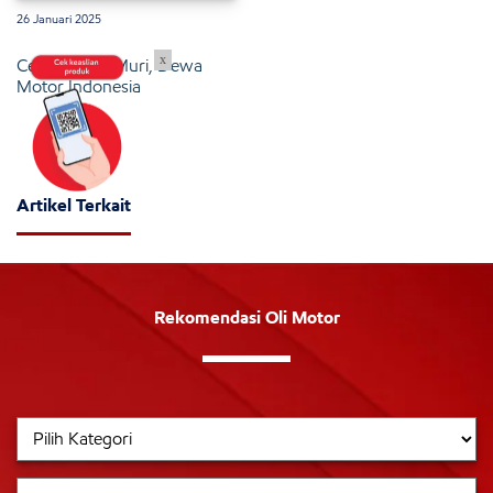
26 Januari 2025
x
Cetak Rekor Muri, Dewa
Motor Indonesia
Artikel Terkait
Rekomendasi Oli Motor