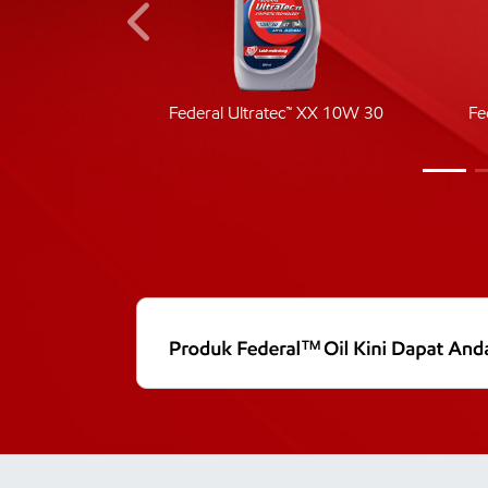
ic 40
Federal Ultratec™ XX 10W 30
Fe