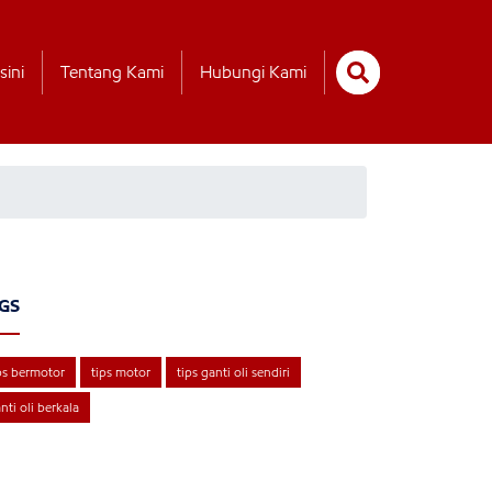
sini
Tentang Kami
Hubungi Kami
GS
ps bermotor
tips motor
tips ganti oli sendiri
nti oli berkala