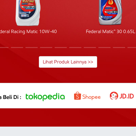
deral Racing Matic 10W-40
Federal Matic™ 30 0.65L
Lihat Produk Lainnya >>