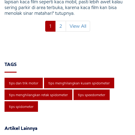
lapisan kaca film seperti kaca mobil, pasti lebih awet kalau
sering parkir di area terbuka, karena kaca film kan bisa
menolak sinar matahari" tutupnya.
1
2
View All
TAGS
tips dan trik motor
tips menghilangkan kusam spidometer
tips menghilangkan retak spidometer
tips speedometer
tips spidometer
Artikel Lainnya