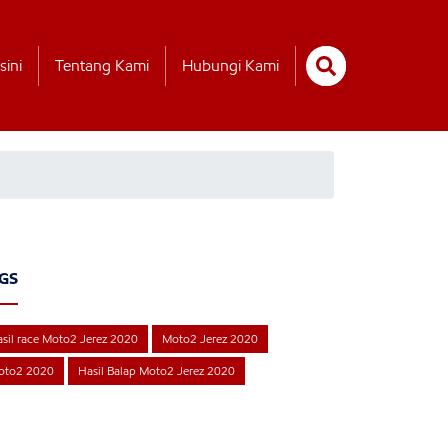
sini
Tentang Kami
Hubungi Kami
GS
sil race Moto2 Jerez 2020
Moto2 Jerez 2020
oto2 2020
Hasil Balap Moto2 Jerez 2020