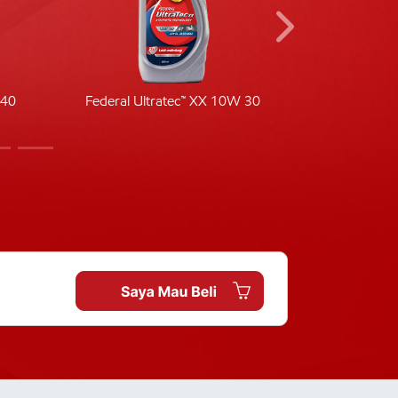
-40
Federal Ultratec™ XX 10W 30
Fede