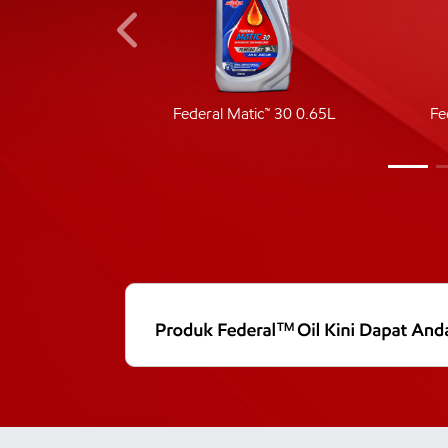
ic 40
Federal Matic™ 30 0.65L
Fe