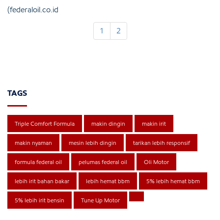
(federaloil.co.id
1
2
TAGS
Triple Comfort Formula
makin dingin
makin irit
makin nyaman
mesin lebih dingin
tarikan lebih responsif
formula federal oil
pelumas federal oil
Oli Motor
lebih irit bahan bakar
lebih hemat bbm
5% lebih hemat bbm
5% lebih irit bensin
Tune Up Motor