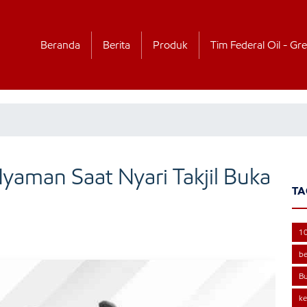
Beranda
Berita
Produk
Tim Federal Oil - Gre
Nyaman Saat Nyari Takjil Buka
TA
1
be
Bu
ke