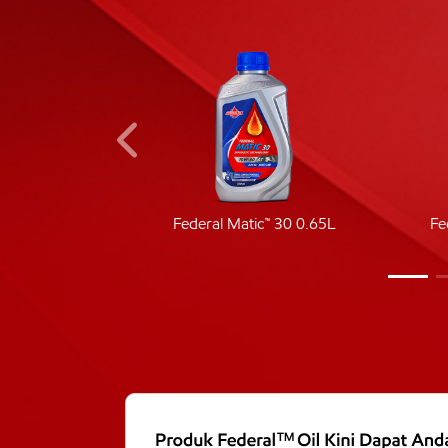
ic 40
Federal Matic™ 30 0.65L
Fe