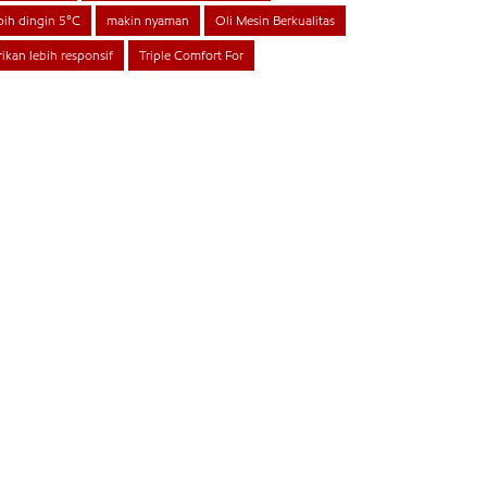
bih dingin 5°C
makin nyaman
Oli Mesin Berkualitas
rikan lebih responsif
Triple Comfort For