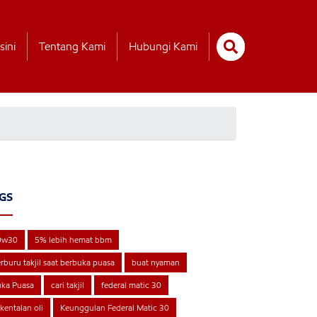
sini
Tentang Kami
Hubungi Kami
GS
0w30
5% lebih hemat bbm
rburu takjil saat berbuka puasa
buat nyaman
ka Puasa
cari takjil
federal matic 30
kentalan oli
Keunggulan Federal Matic 30