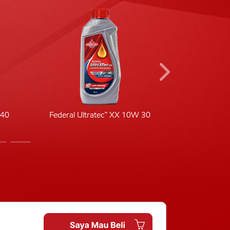
-40
Federal Ultratec™ XX 10W 30
Fede