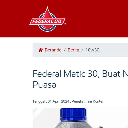
Beranda
/
Berita
/
10w30
Federal Matic 30, Buat 
Puasa
Tanggal :
01 April 2024
, Penulis : Tim Konten