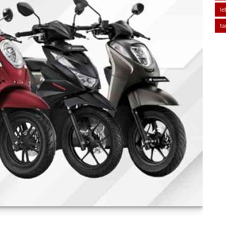
le
ta