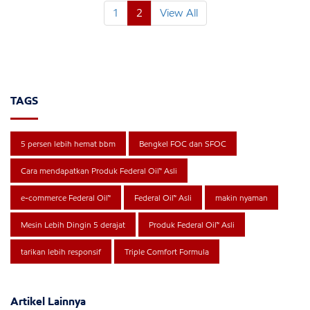
1
2
View All
TAGS
5 persen lebih hemat bbm
Bengkel FOC dan SFOC
Cara mendapatkan Produk Federal Oil™ Asli
e-commerce Federal Oil™
Federal Oil™ Asli
makin nyaman
Mesin Lebih Dingin 5 derajat
Produk Federal Oil™ Asli
tarikan lebih responsif
Triple Comfort Formula
Artikel Lainnya