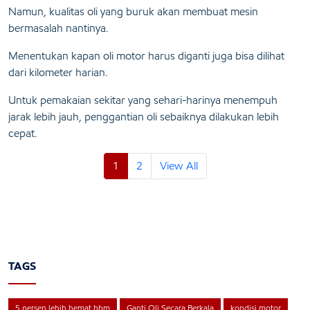
Namun, kualitas oli yang buruk akan membuat mesin
bermasalah nantinya.
Menentukan kapan oli motor harus diganti juga bisa dilihat
dari kilometer harian.
Untuk pemakaian sekitar yang sehari-harinya menempuh
jarak lebih jauh, penggantian oli sebaiknya dilakukan lebih
cepat.
1
2
View All
TAGS
5 persen lebih hemat bbm
Ganti Oli Secara Berkala
kondisi motor