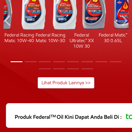
c
Federal Racing
Federal Racing
Federal
Federal Matic™
Matic 10W-40
Matic 10W-30
Ultratec™ XX
30 0.65L
10W 30
Lihat Produk Lainnya >>