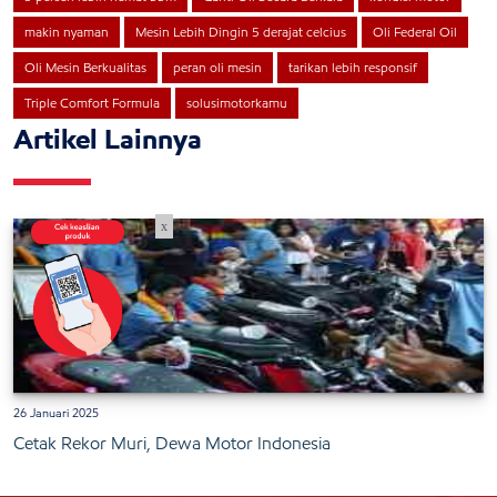
makin nyaman
Mesin Lebih Dingin 5 derajat celcius
Oli Federal Oil
Oli Mesin Berkualitas
peran oli mesin
tarikan lebih responsif
Triple Comfort Formula
solusimotorkamu
Artikel Lainnya
x
26 Januari 2025
Cetak Rekor Muri, Dewa Motor Indonesia