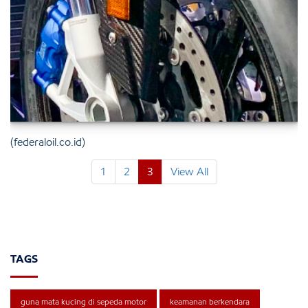
(federaloil.co.id)
1
2
3
View All
TAGS
guna mata kucing di sepeda motor
keamanan berkendara