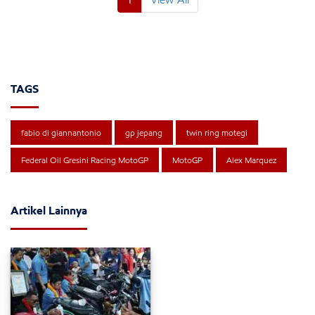
TAGS
fabio di giannantonio
gp jepang
twin ring motegi
Federal Oil Gresini Racing MotoGP
MotoGP
Alex Marquez
Artikel Lainnya