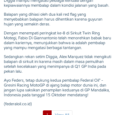
Diggia mampu mengatasi pelbagai kendala dengan
kepiawaiannya membalap dalam kondisi jalanan yang basah.
Balapan yang dihiasi oleh dua kali red flag yang
menyebabkan balapan harus dihentikan karena guyuran
hujan yang semakin deras.
Dengan menempati peringkat ke-8 di Sirkuit Twin Ring
Motegi, Fabio Di Giannantonio telah menorehkan babak baru
dalam kariernya, menunjukkan bahwa ia adalah pembalap
yang mampu mengatasi berbagai tantangan.
Sedangkan rekan setim Diggia, Alex Marquez tidak mengikuti
balapan di sirkuit ini karena masih dalam masa pemulihan
setelah kecelakaan yang menimpanya di Q1 GP India pada
pekan lalu.
Ayo Feders, tetap dukung kedua pembalap Federal Oil™ -
Gresini Racing MotoGP di ajang balap motor dunia ini, dan
jangan lupa saksikan penampilan keduanya di GP Mandalika,
Indonesia pada tanggal 15 Oktober mendatang!
(federaloil.co.id)
1
View All