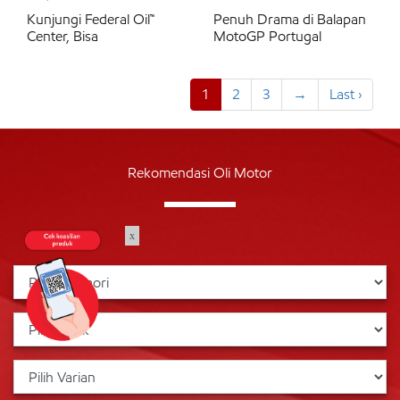
Kunjungi Federal Oil™
Penuh Drama di Balapan
Center, Bisa
MotoGP Portugal
1
2
3
→
Last ›
Rekomendasi Oli Motor
x