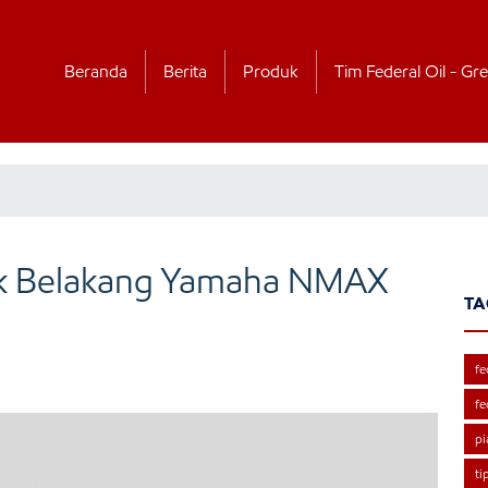
Beranda
Berita
Produk
Tim Federal Oil - Gre
ok Belakang Yamaha NMAX
TA
fe
fe
pi
ti