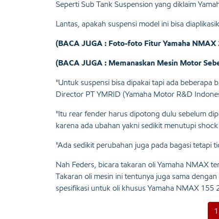
Seperti Sub Tank Suspension yang diklaim Yamaha m
Lantas, apakah suspensi model ini bisa diapli
(BACA JUGA : Foto-foto Fitur Yamaha NMAX 2
(BACA JUGA : Memanaskan Mesin Motor Sebelu
"Untuk suspensi bisa dipakai tapi ada beberapa ba
Director PT YMRID (Yamaha Motor R&D Indonesi
"Itu rear fender harus dipotong dulu sebelum d
karena ada ubahan yakni sedikit menutupi shock 
"Ada sedikit perubahan juga pada bagasi tetapi t
Nah Feders, bicara takaran oli Yamaha NMAX terb
Takaran oli mesin ini tentunya juga sama dengan
spesifikasi untuk oli khusus Yamaha NMAX 155 2
1