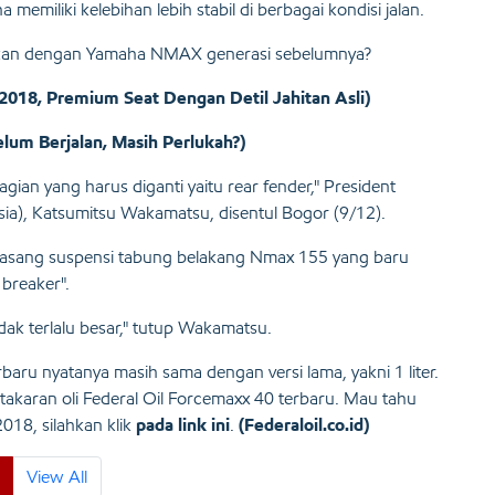
emiliki kelebihan lebih stabil di berbagai kondisi jalan.
kasikan dengan Yamaha NMAX generasi sebelumnya?
018, Premium Seat Dengan Detil Jahitan Asli)
m Berjalan, Masih Perlukah?)
gian yang harus diganti yaitu rear fender," President
a), Katsumitsu Wakamatsu, disentul Bogor (9/12).
ipasang suspensi tabung belakang Nmax 155 yang baru
breaker".
idak terlalu besar," tutup Wakamatsu.
aru nyatanya masih sama dengan versi lama, yakni 1 liter.
 takaran oli Federal Oil Forcemaxx 40 terbaru. Mau tahu
018, silahkan klik
pada link ini
.
(Federaloil.co.id)
View All