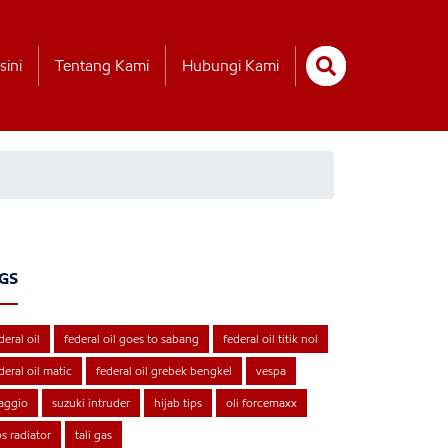
sini
Tentang Kami
Hubungi Kami
GS
deral oil
federal oil goes to sabang
federal oil titik nol
deral oil matic
federal oil grebek bengkel
vespa
aggio
suzuki intruder
hijab tips
oli forcemaxx
ps radiator
tali gas