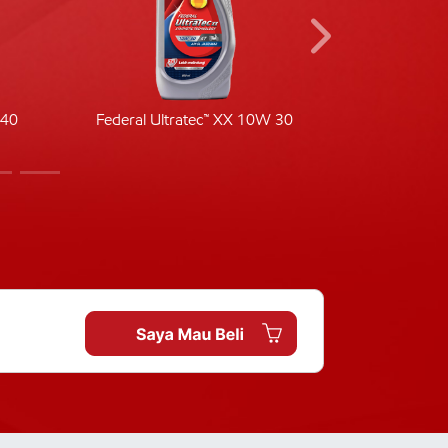
-40
Federal Ultratec™ XX 10W 30
Fede