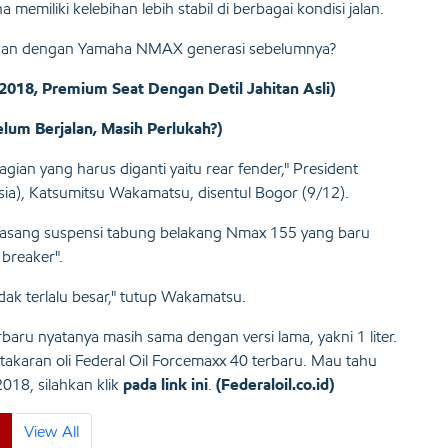
emiliki kelebihan lebih stabil di berbagai kondisi jalan.
kasikan dengan Yamaha NMAX generasi sebelumnya?
018, Premium Seat Dengan Detil Jahitan Asli)
m Berjalan, Masih Perlukah?)
gian yang harus diganti yaitu rear fender," President
a), Katsumitsu Wakamatsu, disentul Bogor (9/12).
ipasang suspensi tabung belakang Nmax 155 yang baru
breaker".
idak terlalu besar," tutup Wakamatsu.
aru nyatanya masih sama dengan versi lama, yakni 1 liter.
 takaran oli Federal Oil Forcemaxx 40 terbaru. Mau tahu
018, silahkan klik
pada link ini
.
(Federaloil.co.id)
View All