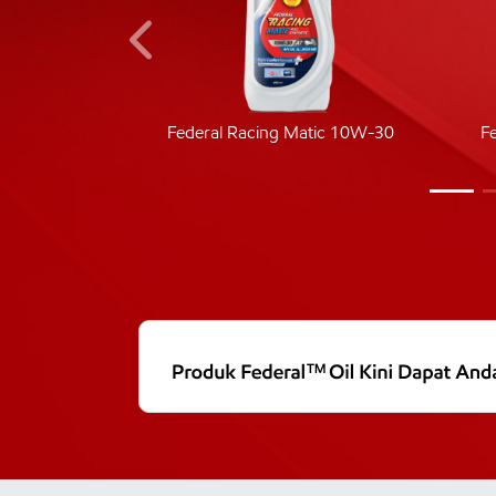
ic 40
Federal Racing Matic 10W-30
F