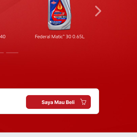
-40
Federal Matic™ 30 0.65L
Fede