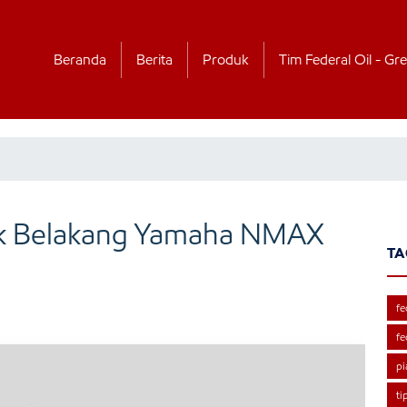
Beranda
Berita
Produk
Tim Federal Oil - Gre
ok Belakang Yamaha NMAX
TA
fe
fe
pi
ti