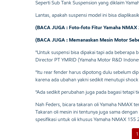
Seperti Sub Tank Suspension yang diklaim Yamaha m
Lantas, apakah suspensi model ini bisa diapli
(BACA JUGA : Foto-foto Fitur Yamaha NMAX 2
(BACA JUGA : Memanaskan Mesin Motor Sebelu
"Untuk suspensi bisa dipakai tapi ada beberapa ba
Director PT YMRID (Yamaha Motor R&D Indonesi
"Itu rear fender harus dipotong dulu sebelum d
karena ada ubahan yakni sedikit menutupi shock 
"Ada sedikit perubahan juga pada bagasi tetapi t
Nah Feders, bicara takaran oli Yamaha NMAX terb
Takaran oli mesin ini tentunya juga sama dengan
spesifikasi untuk oli khusus Yamaha NMAX 155 2
1