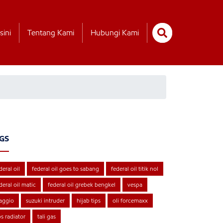
sini
Tentang Kami
Hubungi Kami
GS
deral oil
federal oil goes to sabang
federal oil titik nol
deral oil matic
federal oil grebek bengkel
vespa
aggio
suzuki intruder
hijab tips
oli forcemaxx
ps radiator
tali gas