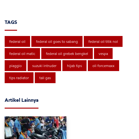
TAGS
federal oil
federal oil goes to sabang
federal oil titik nol
federal oil matic
federal oil grebek bengkel
vespa
piaggio
suzuki intruder
hijab tips
oli forcemaxx
tips radiator
tali gas
Artikel Lainnya