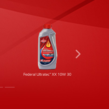
Federal Ultratec™ XX 10W 30
Fede