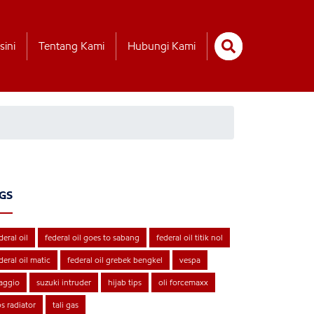
sini
Tentang Kami
Hubungi Kami
GS
deral oil
federal oil goes to sabang
federal oil titik nol
deral oil matic
federal oil grebek bengkel
vespa
aggio
suzuki intruder
hijab tips
oli forcemaxx
ps radiator
tali gas