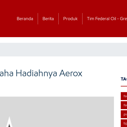
Beranda
Berita
Produk
Tim Federal Oil - Gre
maha Hadiahnya Aerox
TA
fe
fe
pi
ti