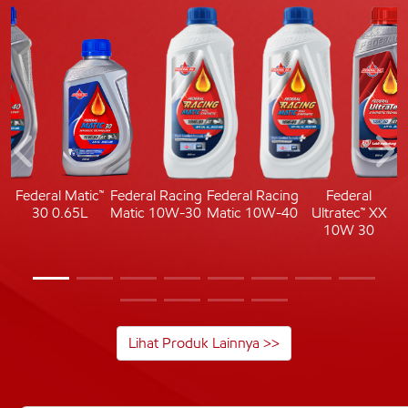
c
Federal Matic™
Federal Racing
Federal Racing
Federal
30 0.65L
Matic 10W-30
Matic 10W-40
Ultratec™ XX
10W 30
Lihat Produk Lainnya >>