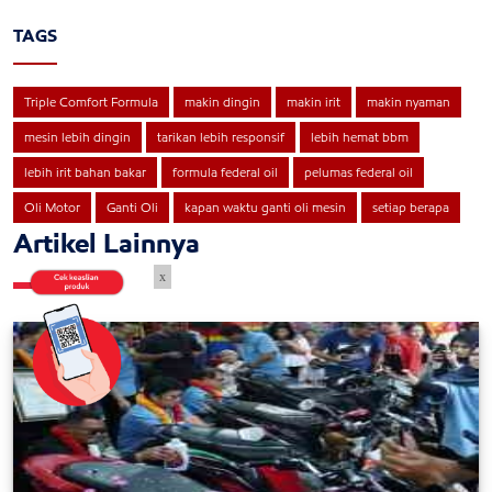
TAGS
Triple Comfort Formula
makin dingin
makin irit
makin nyaman
mesin lebih dingin
tarikan lebih responsif
lebih hemat bbm
lebih irit bahan bakar
formula federal oil
pelumas federal oil
Oli Motor
Ganti Oli
kapan waktu ganti oli mesin
setiap berapa
Artikel Lainnya
x