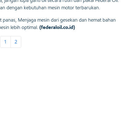
jangan lupa ganti oli secara rutin dan pakai Federal Oil.
aikan dengan kebutuhan mesin motor terbarukan.
pat panas, Menjaga mesin dari gesekan dan hemat bahan
sin lebih optimal.
(federaloil.co.id)
1
2