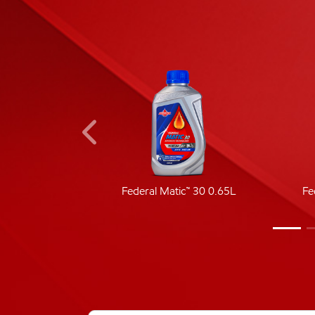
ic 40
Federal Matic™ 30 0.65L
Fe