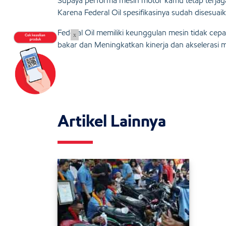
Supaya performa mesin motor kamu tetap terjaga, 
Karena Federal Oil spesifikasinya sudah disesu
Federal Oil memiliki keunggulan mesin tidak ce
x
bakar dan Meningkatkan kinerja dan akselerasi me
Artikel Lainnya