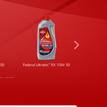
-30
Federal Ultratec™ XX 10W 30
Fede