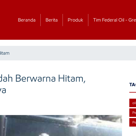
Beranda
Berita
Produk
Tim Federal Oil - Gre
Hitam
udah Berwarna Hitam,
TA
ya
ol
Pe
Pe