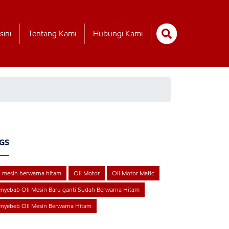
sini
Tentang Kami
Hubungi Kami
GS
i mesin berwarna hitam
Oli Motor
Oli Motor Matic
nyebab Oli Mesin Baru ganti Sudah Berwarna Hitam
nyebeb Oli Mesin Berwarna Hitam