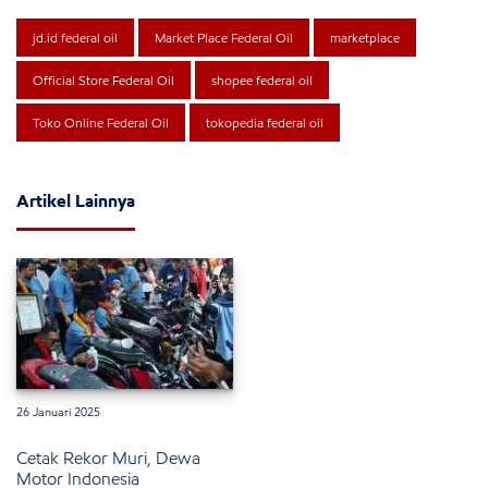
jd.id federal oil
Market Place Federal Oil
marketplace
Official Store Federal Oil
shopee federal oil
Toko Online Federal Oil
tokopedia federal oil
Artikel Lainnya
26 Januari 2025
Cetak Rekor Muri, Dewa
Motor Indonesia