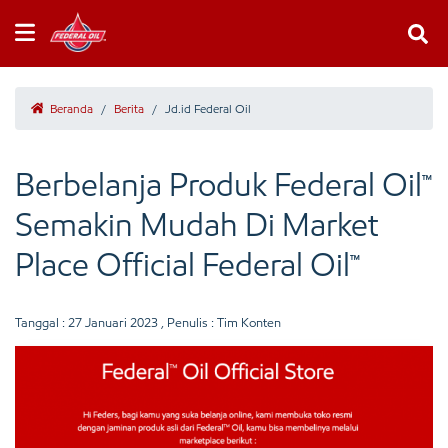
Beranda
/
Berita
/
Jd.id Federal Oil
Berbelanja Produk Federal Oil™
Semakin Mudah Di Market
Place Official Federal Oil™
Tanggal :
27 Januari 2023
, Penulis : Tim Konten