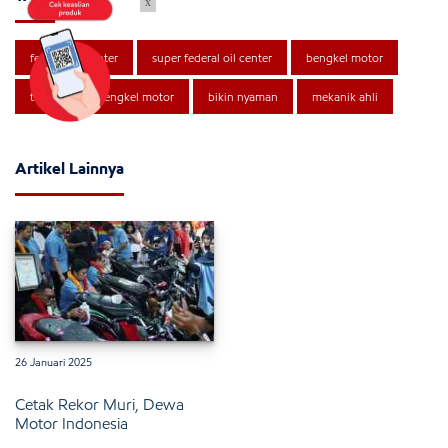
x
federal oil center
super federal oil center
bengkel motor
tips memilih bengkel motor
bikin nyaman
mekanik ahli
Artikel Lainnya
26 Januari 2025
Cetak Rekor Muri, Dewa
Motor Indonesia