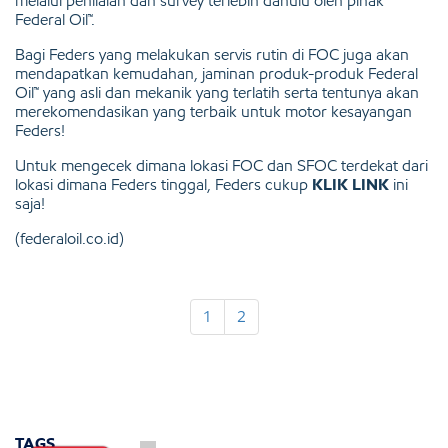
melalui penilaian dan survey terlebih dahulu oleh pihak
Federal Oil™.
Bagi Feders yang melakukan servis rutin di FOC juga akan
mendapatkan kemudahan, jaminan produk-produk Federal
Oil™ yang asli dan mekanik yang terlatih serta tentunya akan
merekomendasikan yang terbaik untuk motor kesayangan
Feders!
Untuk mengecek dimana lokasi FOC dan SFOC terdekat dari
lokasi dimana Feders tinggal, Feders cukup
KLIK LINK
ini
saja!
(federaloil.co.id)
1
2
TAGS