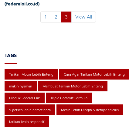
(federaloil.co.id)
1
2
3
View All
TAGS
Tarikan Motor Lebih Enteng
Cara Agar Tarikan Motor Lebih Enteng
makin nyaman
Membuat Tarikan Motor Lebih Enteng
Produk Federal Oil™
Triple Comfort Formula
5 persen lebih hemat bbm
Mesin Lebih Dingin 5 derajat celcius
tarikan lebih responsif