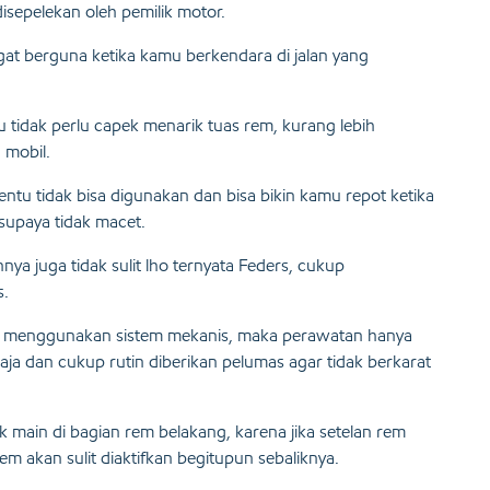
disepelekan oleh pemilik motor.
gat berguna ketika kamu berkendara di jalan yang
u tidak perlu capek menarik tuas rem, kurang lebih
 mobil.
 tentu tidak bisa digunakan dan bisa bikin kamu repot ketika
 supaya tidak macet.
ya juga tidak sulit lho ternyata Feders, cukup
s.
sih menggunakan sistem mekanis, maka perawatan hanya
saja dan cukup rutin diberikan pelumas agar tidak berkarat
ak main di bagian rem belakang, karena jika setelan rem
m akan sulit diaktifkan begitupun sebaliknya.