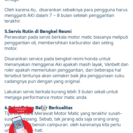
Oleh karena itu, disarankan sebaiknya para pengguna harus
mengganti AKI dalam 7 – 8 bulan setelah penggantian
terakhir.
5.Servis Rutin di Bengkel Resmi
Perawatan pada servis berkala motor matic biasanya meliputi
penggantian oli, membersihkan karburator dan seting
motor.
Disarankan service pada bengkel resmi honda untuk
menanyakan menggenai Aki apakah masih layak, Vanbelt dan
roler apakah memerlukan penggantian, dari beberapa hal
tersebut tentunya akan semakin baik jika penggunaan suku
cadangnya pun dengan yang original.
Lakukan servis berkala kurang lebih 3 bulan sekali untuk
menjaga performance motor matic anda.
6.Pakai Bahan Bakar Berkualitas
x
Tips Dan Cara Merawat Motor Matic yang terakhir susah-
susah gampang. Sebab, tak jarang ada saja orang orang
yang menjual bensin campuran. oleh karenanya kita perlu
untuk berhati- hati.