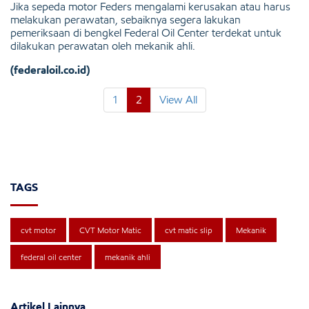
Jika sepeda motor Feders mengalami kerusakan atau harus
melakukan perawatan, sebaiknya segera lakukan
pemeriksaan di bengkel Federal Oil Center terdekat untuk
dilakukan perawatan oleh mekanik ahli.
(federaloil.co.id)
1
2
View All
TAGS
cvt motor
CVT Motor Matic
cvt matic slip
Mekanik
federal oil center
mekanik ahli
Artikel Lainnya