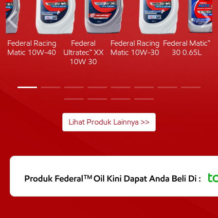
c
Federal Racing
Federal
Federal Racing
Federal Matic™
Matic 10W-40
Ultratec™ XX
Matic 10W-30
30 0.65L
10W 30
Lihat Produk Lainnya >>