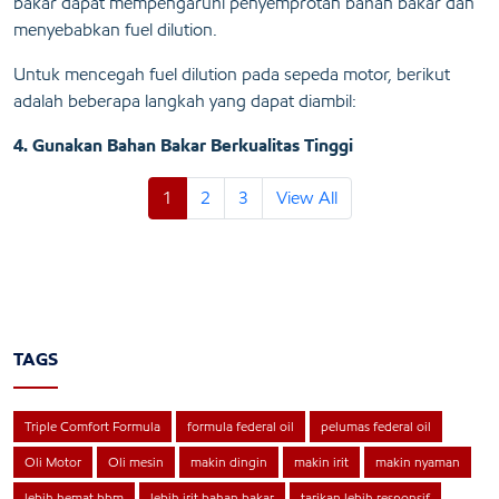
bakar dapat mempengaruhi penyemprotan bahan bakar dan
menyebabkan fuel dilution.
Untuk mencegah fuel dilution pada sepeda motor, berikut
adalah beberapa langkah yang dapat diambil:
4. Gunakan Bahan Bakar Berkualitas Tinggi
1
2
3
View All
TAGS
Triple Comfort Formula
formula federal oil
pelumas federal oil
Oli Motor
Oli mesin
makin dingin
makin irit
makin nyaman
lebih hemat bbm
lebih irit bahan bakar
tarikan lebih responsif