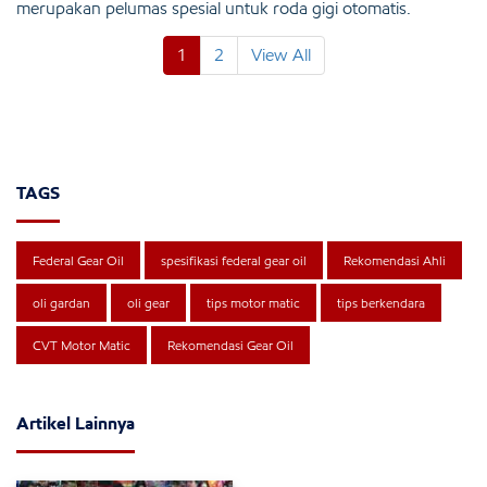
merupakan pelumas spesial untuk roda gigi otomatis.
1
2
View All
TAGS
Federal Gear Oil
spesifikasi federal gear oil
Rekomendasi Ahli
oli gardan
oli gear
tips motor matic
tips berkendara
CVT Motor Matic
Rekomendasi Gear Oil
Artikel Lainnya