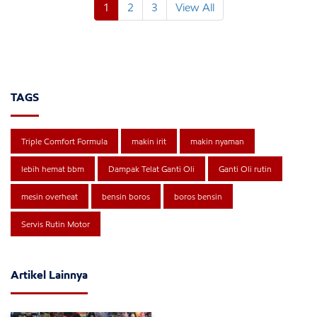
1
2
3
View All
TAGS
Triple Comfort Formula
makin irit
makin nyaman
lebih hemat bbm
Dampak Telat Ganti Oli
Ganti Oli rutin
mesin overheat
bensin boros
boros bensin
Servis Rutin Motor
Artikel Lainnya