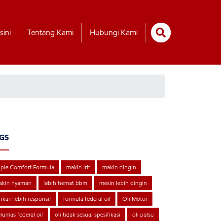
sini
Tentang Kami
Hubungi Kami
GS
iple Comfort Formula
makin irit
makin dingin
akin nyaman
lebih hemat bbm
mesin lebih dingin
rikan lebih responsif
formula federal oil
Oli Motor
lumas federal oil
oli tidak sesuai spesifikasi
oli palsu