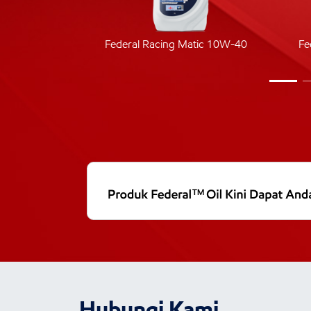
ic 40
Federal Racing Matic 10W-40
Fe
Hubungi Kami