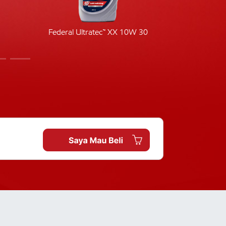
Federal Ultratec™ XX 10W 30
Fede