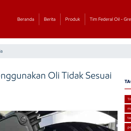
Beranda
Berita
Produk
Tim Federal Oil - Gre
la
nggunakan Oli Tidak Sesuai
TA
Tr
m
ta
pe