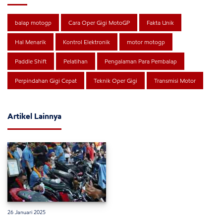
balap motogp
Cara Oper Gigi MotoGP
Fakta Unik
Hal Menarik
Kontrol Elektronik
motor motogp
Paddle Shift
Pelatihan
Pengalaman Para Pembalap
Perpindahan Gigi Cepat
Teknik Oper Gigi
Transmisi Motor
Artikel Lainnya
26 Januari 2025