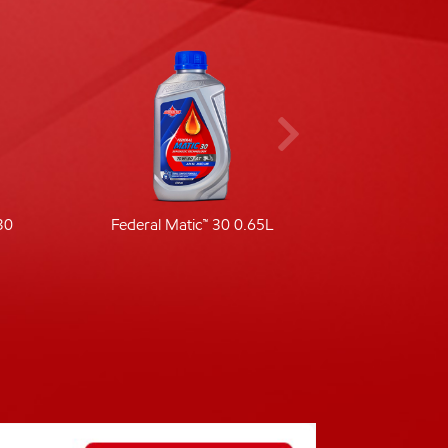
30
Federal Matic™ 30 0.65L
Fede