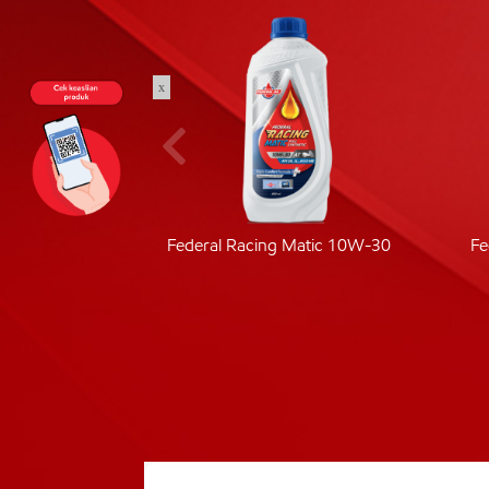
x
ic 40
Federal Racing Matic 10W-30
Fe