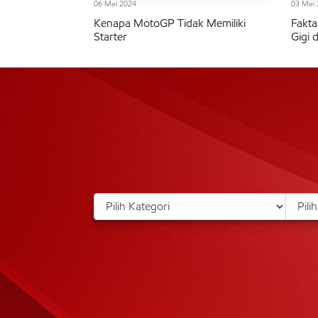
06 Mei 2024
03 Mei 
Kenapa MotoGP Tidak Memiliki
Fakta
Starter
Gigi d