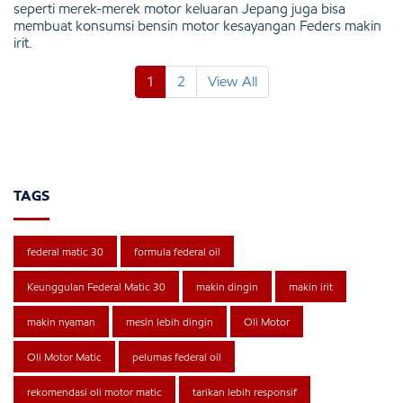
seperti merek-merek motor keluaran Jepang juga bisa
membuat konsumsi bensin motor kesayangan Feders makin
irit.
1
2
View All
TAGS
federal matic 30
formula federal oil
Keunggulan Federal Matic 30
makin dingin
makin irit
makin nyaman
mesin lebih dingin
Oli Motor
Oli Motor Matic
pelumas federal oil
rekomendasi oli motor matic
tarikan lebih responsif