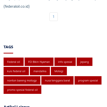
(federaloil.co.id)
1
TAGS
Federal oil
FO Bikin Nyaman
info spesial
jepang
kuis federal oil
mandalika
Motegi
nonton bareng motogp
nusa tenggara barat
program spesial
promo spesial federal oil
Artikel Lainnya