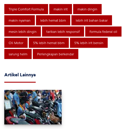
Triple Comfort Formula
makin irit
makin dingin
makin nyaman
lebih hemat bbm
lebih irit bahan bakar
mesin lebih dingin
tarikan lebih responsif
formula federal oil
Oli Motor
5% lebih hemat bbm
5% lebih irit bensin
sarung helm
Perlengkapan berkendar
Artikel Lainnya