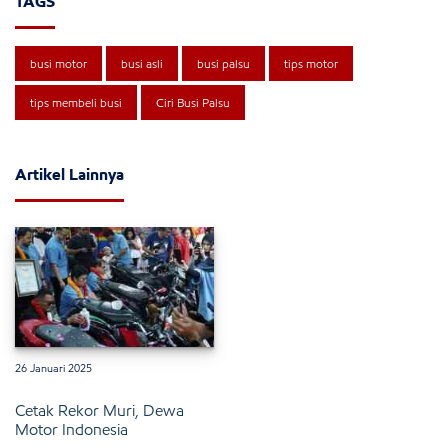
TAGS
busi motor
busi asli
busi palsu
tips motor
tips membeli busi
Ciri Busi Palsu
Artikel Lainnya
26 Januari 2025
Cetak Rekor Muri, Dewa
Motor Indonesia