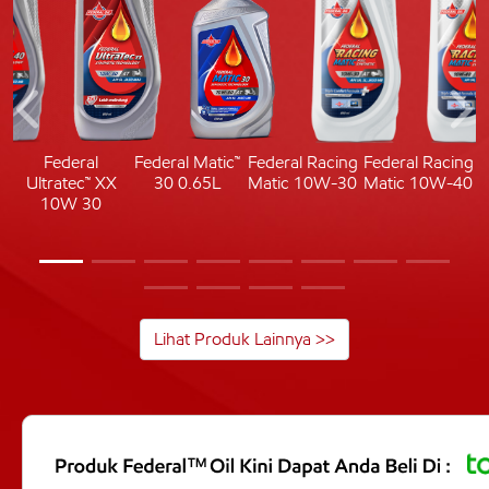
c
Federal
Federal Matic™
Federal Racing
Federal Racing
Ultratec™ XX
30 0.65L
Matic 10W-30
Matic 10W-40
10W 30
Lihat Produk Lainnya >>