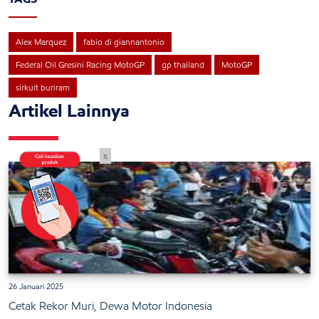
Alex Marquez
fabio di giannantonio
Federal Oil Gresini Racing MotoGP
gp thailand
MotoGP
sirkuit buriram
Artikel Lainnya
x
26 Januari 2025
Cetak Rekor Muri, Dewa Motor Indonesia