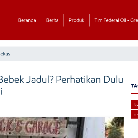
Beranda
Berita
Produk
Tim Federal Oil - Gre
Bekas
ebek Jadul? Perhatikan Dulu
TA
i
ti
mo