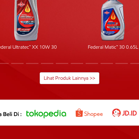
ederal Ultratec™ XX 10W 30
Federal Matic™ 30 0.65L
Lihat Produk Lainnya >>