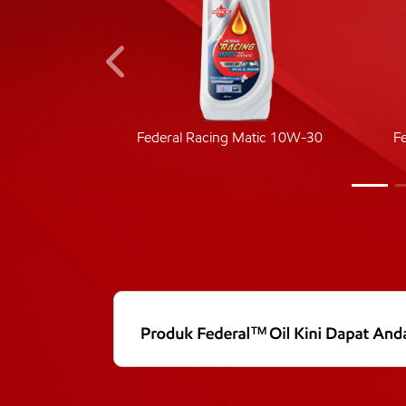
ic 40
Federal Racing Matic 10W-30
F