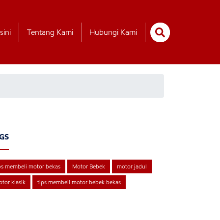
sini
Tentang Kami
Hubungi Kami
GS
ps membeli motor bekas
Motor Bebek
motor jadul
tor klasik
tips membeli motor bebek bekas