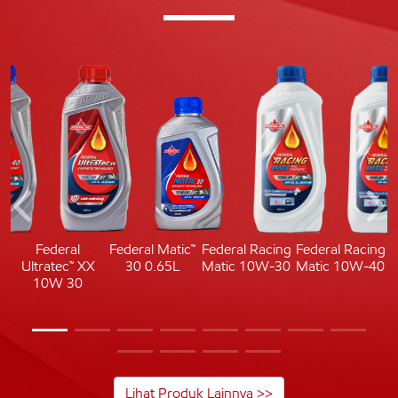
c
Federal
Federal Matic™
Federal Racing
Federal Racing
Ultratec™ XX
30 0.65L
Matic 10W-30
Matic 10W-40
10W 30
Lihat Produk Lainnya >>