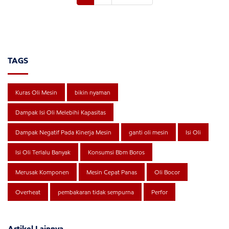
TAGS
Kuras Oli Mesin
bikin nyaman
Dampak Isi Oli Melebihi Kapasitas
Dampak Negatif Pada Kinerja Mesin
ganti oli mesin
Isi Oli
Isi Oli Terlalu Banyak
Konsumsi Bbm Boros
Merusak Komponen
Mesin Cepat Panas
Oli Bocor
Overheat
pembakaran tidak sempurna
Perfor
Artikel Lainnya