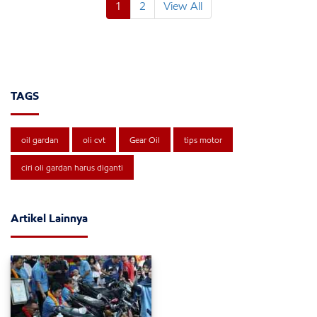
1
2
View All
TAGS
oil gardan
oli cvt
Gear Oil
tips motor
ciri oli gardan harus diganti
Artikel Lainnya