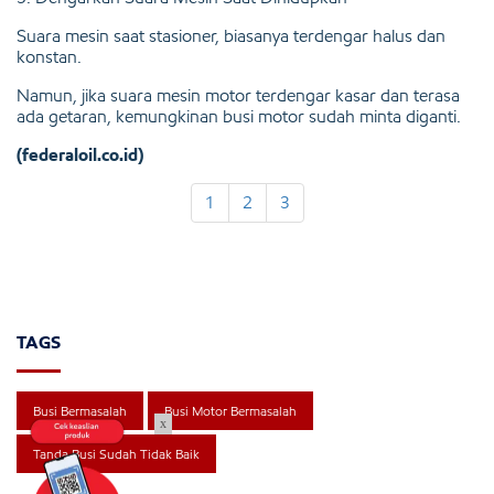
Suara mesin saat stasioner, biasanya terdengar halus dan
konstan.
Namun, jika suara mesin motor terdengar kasar dan terasa
ada getaran, kemungkinan busi motor sudah minta diganti.
(federaloil.co.id)
1
2
3
TAGS
Busi Bermasalah
Busi Motor Bermasalah
x
Tanda Busi Sudah Tidak Baik