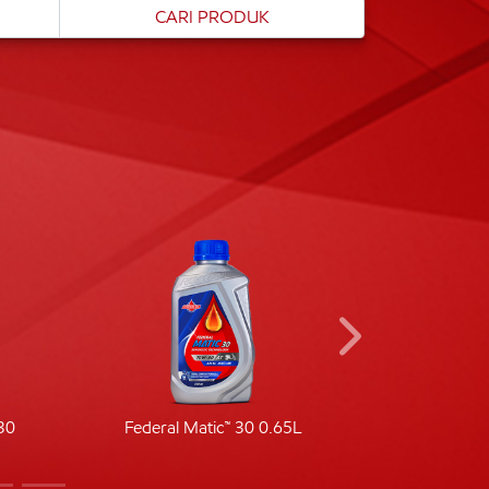
30
Federal Matic™ 30 0.65L
Fede