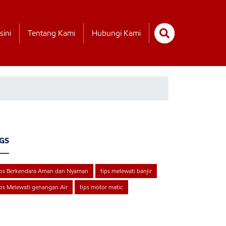
sini
Tentang Kami
Hubungi Kami
GS
ips Berkendara Aman dan Nyaman
tips melewati banjir
ps Melewati genangan Air
tips motor matic