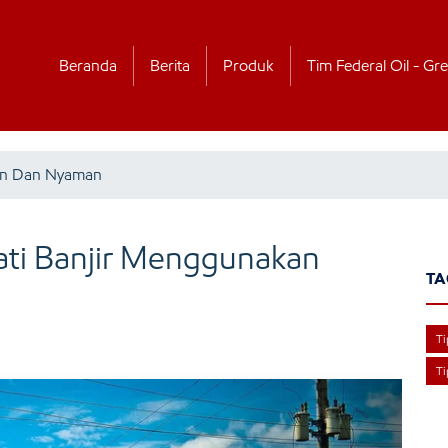
Beranda
Berita
Produk
Tim Federal Oil - Gre
an Dan Nyaman
ti Banjir Menggunakan
TA
T
Ti