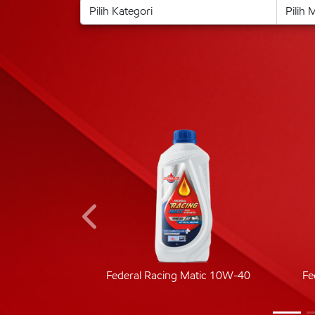
ic 40
Federal Racing Matic 10W-40
Fe