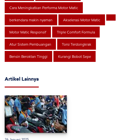
Cara Meningkatkan Performa Motor Matic
berkendara makin nyaman
Akselerasi Motor Matic
Motor Matic Responsif
Triple Comfort Formula
Atur Sistem Pembuangan
Torsi Terdongkrak
Bensin Beroktan Tinggi
Kurangi Bobot Sepe
Artikel Lainnya
26 Januari 2025