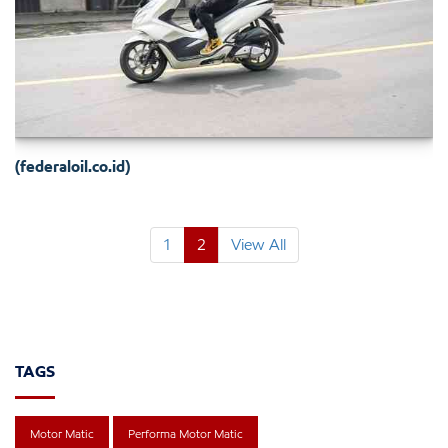
(federaloil.co.id)
1
2
View All
TAGS
Motor Matic
Performa Motor Matic